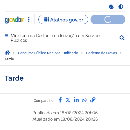
Ministério da Gestão e da Inovação em Serviços
Abrir menu principal de navegação
Públicos
Você está aqui:
Página Inicial
Concurso Público Nacional Unificado
Caderno de Provas
Tarde
Tarde
Compartilhe por Facebook
Compartilhe por Twitter
Compartilhe por Lin
Compartilhe por
link para Copi
Compartilhe:
Publicado em
18/08/2024 20h06
Atualizado em
18/08/2024 20h26