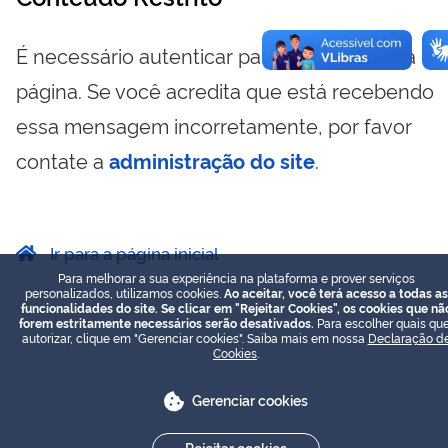
É necessário autenticar para visualizar essa
página. Se você acredita que está recebendo
essa mensagem incorretamente, por favor
contate a
administração do site
.
Ir para a página inicial
Para melhorar a sua experiência na plataforma e prover serviços
personalizados, utilizamos cookies.
Ao aceitar, você terá acesso a todas as
funcionalidades do site. Se clicar em "Rejeitar Cookies", os cookies que nã
forem estritamente necessários serão desativados.
Para escolher quais que
autorizar, clique em "Gerenciar cookies". Saiba mais em nossa
Declaração d
Cookies
.
Gerenciar cookies
Rejeitar cookies