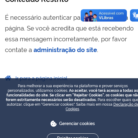
É necessário autenticar para visualizar essa
página. Se você acredita que está recebendo
essa mensagem incorretamente, por favor
contate a
administração do site
.
Ir para a página inicial
Para melhorar a sua experiência na plataforma e prover serviços
personalizados, utilizamos cookies.
Ao aceitar, você terá acesso a todas as
funcionalidades do site. Se clicar em "Rejeitar Cookies", os cookies que nã
forem estritamente necessários serão desativados.
Para escolher quais que
autorizar, clique em "Gerenciar cookies". Saiba mais em nossa
Declaração d
Cookies
.
Gerenciar cookies
Rejeitar cookies