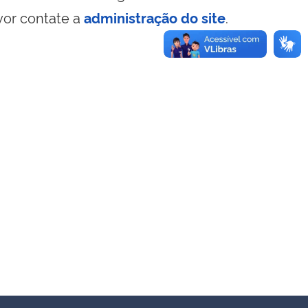
vor contate a
administração do site
.