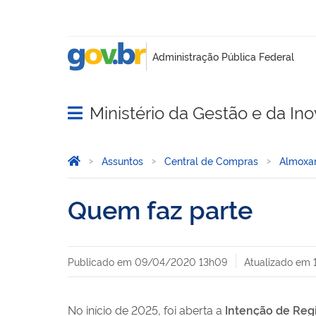
Ministério da Gestão e da In
Abrir menu principal de navegação
Você está aqui:
Página Inicial
Assuntos
Central de Compras
Almoxar
Quem faz parte
Publicado em
09/04/2020 13h09
Atualizado em
No início de 2025, foi aberta a
Intenção de Reg