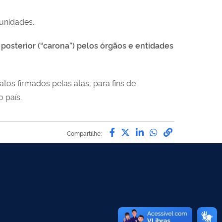
 unidades.
posterior (“carona”) pelos órgãos e entidades
tos firmados pelas atas, para fins de
 país.
Compartilhe por Facebo
Compartilhe por Twit
Compartilhe por L
Compartilhe p
link para C
Compartilhe: