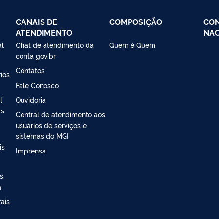
CANAIS DE
COMPOSIÇÃO
CON
ATENDIMENTO
NAC
al
Chat de atendimento da
Quem é Quem
conta gov.br
Contatos
ios
Fale Conosco
l
Ouvidoria
as
Central de atendimento aos
usuários de serviços e
sistemas do MGI
is
Imprensa
s
a
ais