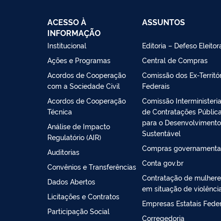
ACESSO À
ASSUNTOS
INFORMAÇÃO
Institucional
Editoria – Defeso Eleitor
Ações e Programas
Central de Compras
Acordos de Cooperação
Comissão dos Ex-Territór
com a Sociedade Civil
Federais
Acordos de Cooperação
Comissão Interministeria
Técnica
de Contratações Públic
para o Desenvolvimento
Análise de Impacto
Sustentável
Regulatório (AIR)
Compras governamenta
Auditorias
Conta gov.br
Convênios e Transferências
Contratação de mulhere
Dados Abertos
em situação de violênci
Licitações e Contratos
Empresas Estatais Feder
Participação Social
Corregedoria