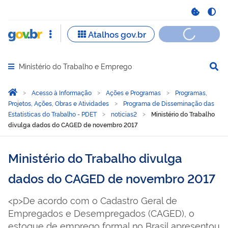
Ministério do Trabalho e Emprego
Abrir menu principal de navegação
Você está aqui:
Página Inicial
Acesso à Informação
Ações e Programas
Programas,
Projetos, Ações, Obras e Atividades
Programa de Disseminação das
Estatísticas do Trabalho - PDET
noticias2
Ministério do Trabalho
divulga dados do CAGED de novembro 2017
Ministério do Trabalho divulga
dados do CAGED de novembro 2017
<p>De acordo com o Cadastro Geral de
Empregados e Desempregados (CAGED), o
estoque de emprego formal no Brasil apresentou