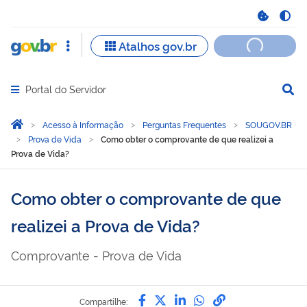
Portal do Servidor
Abrir menu principal de navegação
Você está aqui:
Página Inicial
Acesso à Informação
Perguntas Frequentes
SOUGOV.BR
Prova de Vida
Como obter o comprovante de que realizei a
Prova de Vida?
Como obter o comprovante de que
realizei a Prova de Vida?
Comprovante - Prova de Vida
Compartilhe por Facebook
Compartilhe por Twitter
Compartilhe por Lin
Compartilhe por
link para Copi
Compartilhe: