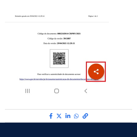
Compartilhe por Facebook
Compartilhe por Twitter
Compartilhe por LinkedI
Compartilhe por Wha
link para Copiar pa