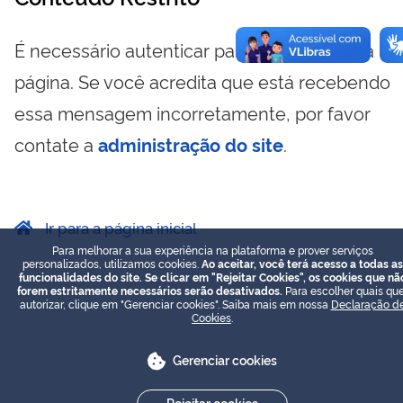
É necessário autenticar para visualizar essa
página. Se você acredita que está recebendo
essa mensagem incorretamente, por favor
contate a
administração do site
.
Ir para a página inicial
Para melhorar a sua experiência na plataforma e prover serviços
personalizados, utilizamos cookies.
Ao aceitar, você terá acesso a todas as
funcionalidades do site. Se clicar em "Rejeitar Cookies", os cookies que nã
forem estritamente necessários serão desativados.
Para escolher quais que
autorizar, clique em "Gerenciar cookies". Saiba mais em nossa
Declaração d
Cookies
.
Gerenciar cookies
Rejeitar cookies