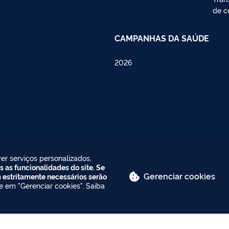
de c
CAMPANHAS DA SAÚDE
2026
er serviços personalizados,
s as funcionalidades do site. Se
Gerenciar cookies
m estritamente necessários serão
ue em "Gerenciar cookies". Saiba
ite está publicado sob a licença
Creative Commons Atribuição-SemDeriv