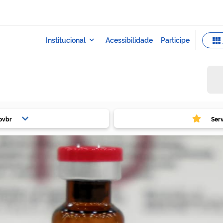
ovbr
Ser