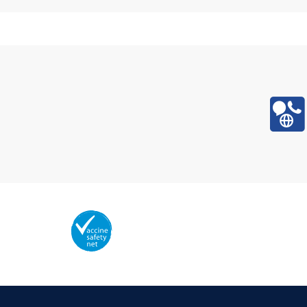
Membro da Vaccine Safety Net (VSN
Organização Mundial da Saúde – OMS