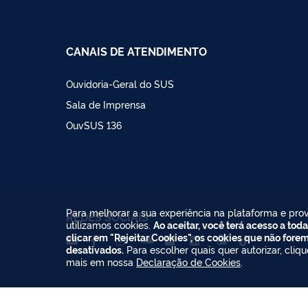
CANAIS DE ATENDIMENTO
Ouvidoria-Geral do SUS
Sala de Imprensa
OuvSUS 136
Para melhorar a sua experiência na plataforma e prov
REDES SOCIAIS
utilizamos cookies.
Ao aceitar, você terá acesso a toda
clicar em "Rejeitar Cookies", os cookies que não fore
desativados.
Para escolher quais quer autorizar, cliq
mais em nossa
Declaração de Cookies
.
Todo o conteúdo deste s