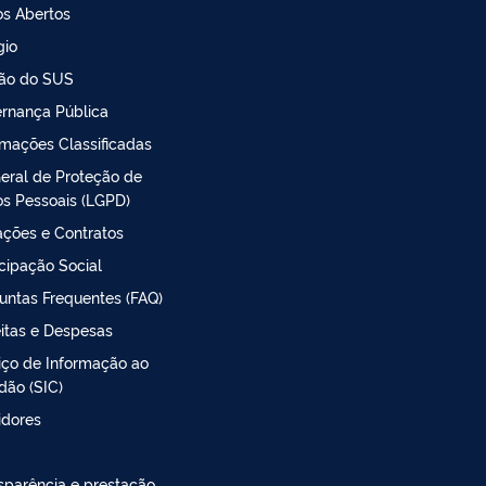
s Abertos
gio
ão do SUS
rnança Pública
rmações Classificadas
Geral de Proteção de
s Pessoais (LGPD)
tações e Contratos
icipação Social
untas Frequentes (FAQ)
itas e Despesas
iço de Informação ao
dão (SIC)
idores
sparência e prestação