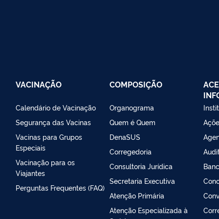
VACINAÇÃO
COMPOSIÇÃO
ACE
IN
Calendário de Vacinação
Organograma
Insti
Segurança das Vacinas
Quem é Quem
Açõe
Vacinas para Grupos
DenaSUS
Agen
Especiais
Corregedoria
Audi
Vacinação para os
Consultoria Jurídica
Banc
Viajantes
Secretaria Executiva
Conc
Perguntas Frequentes (FAQ)
Atenção Primária
Conv
Atenção Especializada à
Corr