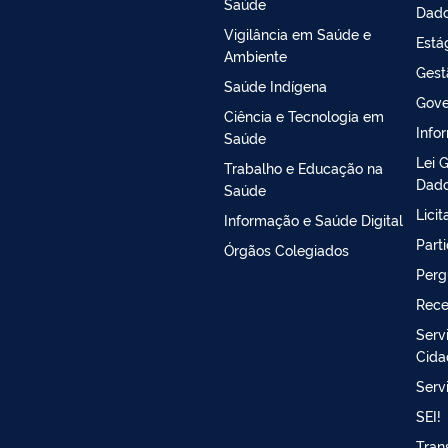
Saúde
Dado
Vigilância em Saúde e
Está
Ambiente
Gest
Saúde Indígena
Gove
Ciência e Tecnologia em
Info
Saúde
Lei 
Trabalho e Educação na
Dado
Saúde
Lici
Informação e Saúde Digital
Part
Órgãos Colegiados
Perg
Rece
Serv
Cida
Serv
SEI!
Tran