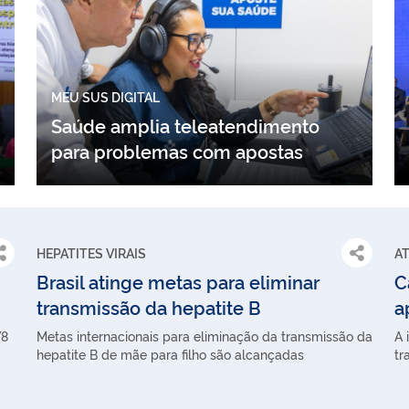
MEU SUS DIGITAL
Saúde amplia teleatendimento
para problemas com apostas
HEPATITES VIRAIS
A
Brasil atinge metas para eliminar
C
transmissão da hepatite B
a
78
Metas internacionais para eliminação da transmissão da
A 
hepatite B de mãe para filho são alcançadas
tr