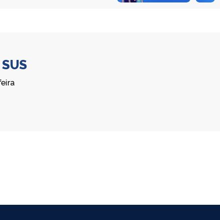
o
SUS
eira
 da VSN é de propriedade da OMS e utilizado com autorização.
©2025 - Ministério da Saúde | Todos os direitos reservados.