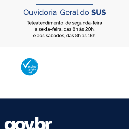
Ouvidoria-Geral do
SUS
Teleatendimento: de segunda-feira
a sexta-feira, das 8h às 20h,
e aos sábados, das 8h às 18h.
Membro da Vaccine Safety Net (VSN)
Organização Mundial da Saúde – OMS
O logotipo da VSN é de propriedade da OMS e utilizado com autorização.
©2025 - Ministério da Saúde | Todos os direitos reservados.