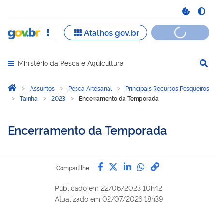
Ministério da Pesca e Aquicultura
Abrir menu principal de navegação
Você está aqui:
Página Inicial
Assuntos
Pesca Artesanal
Principais Recursos Pesqueiros
Tainha
2023
Encerramento da Temporada
Encerramento da Temporada
Compartilhe por Facebook
Compartilhe por Twitter
Compartilhe por Lin
Compartilhe por
link para Copi
Compartilhe:
Publicado em
22/06/2023 10h42
Atualizado em
02/07/2026 18h39