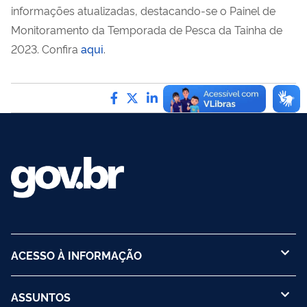
informações atualizadas, destacando-se o Painel de
Monitoramento da Temporada de Pesca da Tainha de
2023. Confira
aqui
.
Compartilhe por Facebook
Compartilhe por Twitter
Compartilhe por LinkedI
Compartilhe por Wha
link para Copiar pa
ACESSO À INFORMAÇÃO
ASSUNTOS