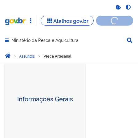
Ministério da Pesca e Aquicultura
Abrir menu principal de navegação
Você está aqui:
Página Inicial
Assuntos
Pesca Artesanal
Pesca Artesanal
Informações Gerais