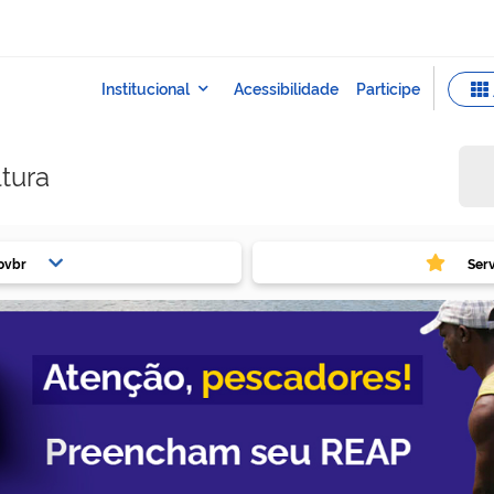
ltura
ovbr
Ser