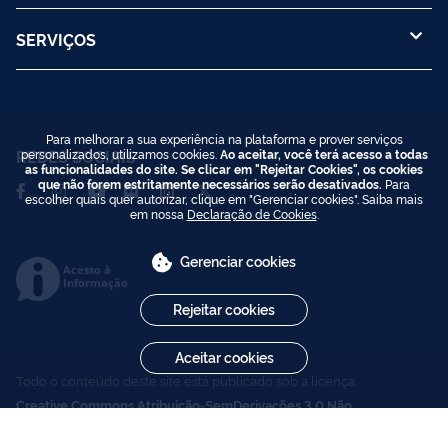
SERVIÇOS
Para melhorar a sua experiência na plataforma e prover serviços
personalizados, utilizamos cookies.
Ao aceitar, você terá acesso a todas
REDES SOCIAIS
as funcionalidades do site. Se clicar em "Rejeitar Cookies", os cookies
que não forem estritamente necessários serão desativados.
Para
escolher quais quer autorizar, clique em "Gerenciar cookies". Saiba mais
em nossa
Declaração de Cookies
.
Gerenciar cookies
Acesso à
Informação
Rejeitar cookies
Aceitar cookies
Todo o conteúdo deste site está publicado sob a licença
Creative Commons Atribuição-SemDerivações 3.0 Não
Adaptada
.