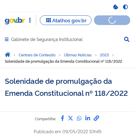
Gabinete de Segurança Institucional
Abrir menu principal de navegação
Você está aqui:
Página Inicial
Centrais de Conteúdo
Últimas Notícias
2023
Solenidade de promulgação da Emenda Constitucional nº 118/2022
Solenidade de promulgação da
Emenda Constitucional nº 118/2022
Compartilhe por Facebook
Compartilhe por Twitter
Compartilhe por Wh
Compartilhe por 
link para Copi
Compartilhe:
Publicado em
09/05/2022 10h49