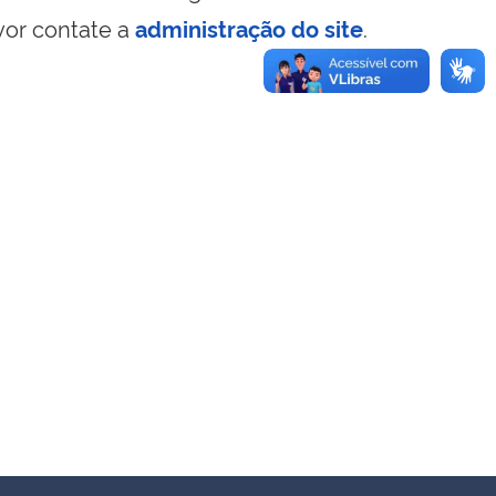
vor contate a
administração do site
.