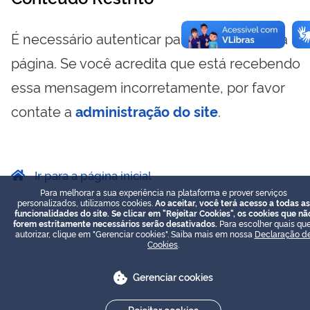
É necessário autenticar para visualizar essa
página. Se você acredita que está recebendo
essa mensagem incorretamente, por favor
contate a
administração do site
.
Ir para a página inicial
Para melhorar a sua experiência na plataforma e prover serviços
personalizados, utilizamos cookies.
Ao aceitar, você terá acesso a todas as
funcionalidades do site. Se clicar em "Rejeitar Cookies", os cookies que nã
forem estritamente necessários serão desativados.
Para escolher quais que
autorizar, clique em "Gerenciar cookies". Saiba mais em nossa
Declaração d
Cookies
.
Gerenciar cookies
Rejeitar cookies