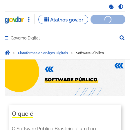
Governo Digital
Abrir menu principal de navegação
Você está aqui:
Página Inicial
Plataformas e Serviços Digitais
Software Público
Software Público
O que é
O Software Público Brasileiro é um tipo