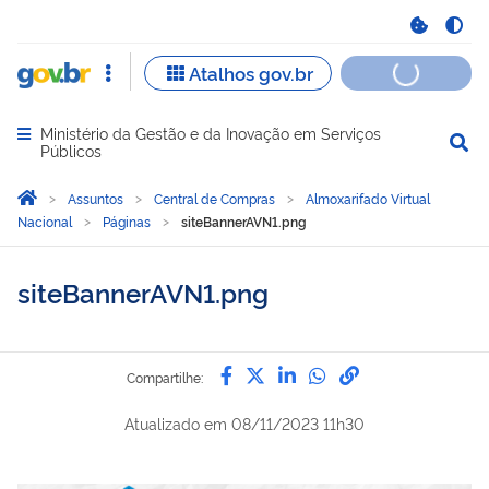
Ministério da Gestão e da Inovação em Serviços
Abrir menu principal de navegação
Públicos
Você está aqui:
Página Inicial
Assuntos
Central de Compras
Almoxarifado Virtual
Nacional
Páginas
siteBannerAVN1.png
siteBannerAVN1.png
Compartilhe por Facebook
Compartilhe por Twitter
Compartilhe por Lin
Compartilhe por
link para Copi
Compartilhe:
Atualizado em
08/11/2023 11h30