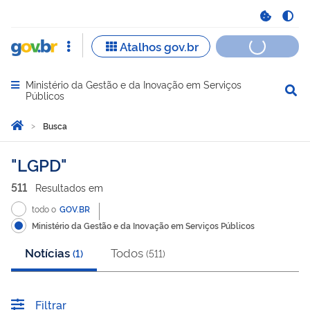
Ministério da Gestão e da Inovação em Serviços
Abrir menu principal de navegação
Públicos
Você está aqui:
Página Inicial
Busca
Busca
LGPD
511
Resultado
s
em
todo o
GOV.BR
Ministério da Gestão e da Inovação em Serviços Públicos
Notícias
Todos
(
1
)
(
511
)
Filtrar