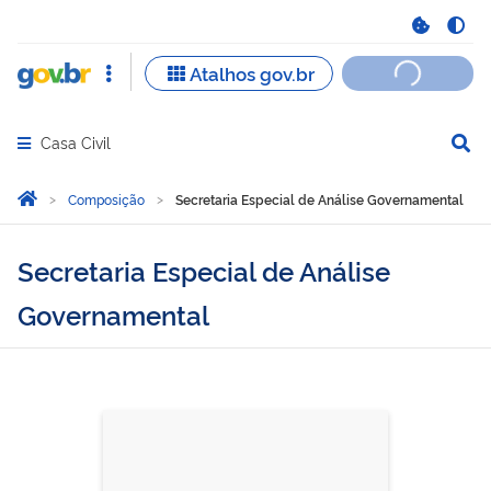
Casa Civil
Abrir menu principal de navegação
Você está aqui:
Página Inicial
Composição
Secretaria Especial de Análise Governamental
Secretaria Especial de Análise
Governamental