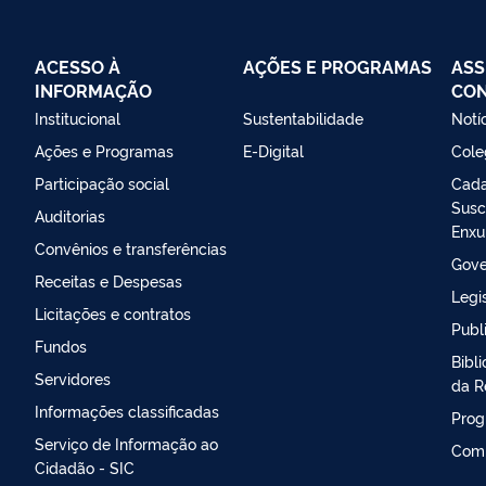
ACESSO À
AÇÕES E PROGRAMAS
ASS
INFORMAÇÃO
CO
Institucional
Sustentabilidade
Notí
Ações e Programas
E-Digital
Cole
Participação social
Cada
Susc
Auditorias
Enxu
Convênios e transferências
Gove
Receitas e Despesas
Legi
Licitações e contratos
Publ
Fundos
Bibl
Servidores
da R
Informações classificadas
Prog
Serviço de Informação ao
Com
Cidadão - SIC