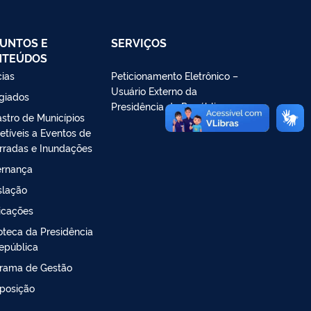
UNTOS E
SERVIÇOS
NTEÚDOS
cias
Peticionamento Eletrônico –
Usuário Externo da
giados
Presidência da República
stro de Municípios
etíveis a Eventos de
rradas e Inundações
rnança
slação
icações
ioteca da Presidência
epública
rama de Gestão
posição