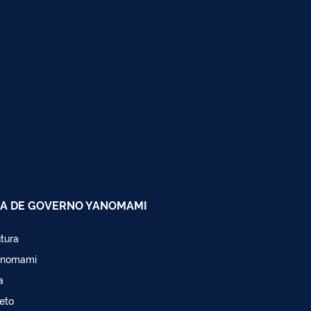
A DE GOVERNO YANOMAMI
utura
anomami
a
eto