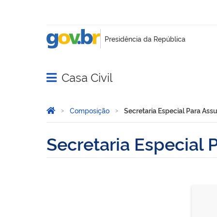
Casa Civil
Abrir menu principal de navegação
Você está aqui:
Página Inicial
Composição
Secretaria Especial Para Assu
Secretaria Especial 