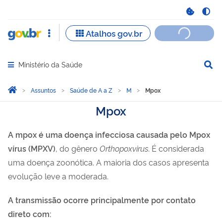
Ministério da Saúde
Abrir menu principal de navegação
Você está aqui:
Página Inicial
Assuntos
Saúde de A a Z
M
Mpox
Mpox
A mpox é uma doença infecciosa causada pelo Mpox
vírus (MPXV)
, do gênero
Orthopoxvirus
. É considerada
uma doença zoonótica. A maioria dos casos apresenta
evolução leve a moderada.
A transmissão ocorre principalmente por contato
direto com: