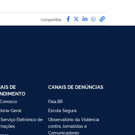
Compartilhe por Facebo
Compartilhe por Twit
Compartilhe por L
Compartilhe p
link para C
Compartilhe:
AIS DE
CANAIS DE DENÚNCIAS
NDIMENTO
 Conosco
Fala.BR
doria-Geral
Escola Segura
- Serviço Eletrônico de
Observatório da Violência
rmações
contra Jornalistas e
Comunicadores
ensa