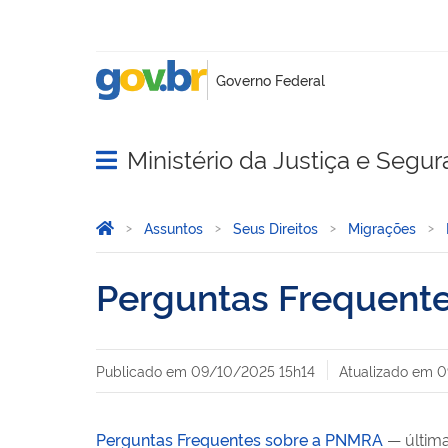
Ministério da Justiça e Segu
Abrir menu principal de navegação
Você está aqui:
Página Inicial
Assuntos
Seus Direitos
Migrações
Perguntas Frequent
Publicado em
09/10/2025 15h14
Atualizado em
0
Perguntas Frequentes sobre a PNMRA
— últim