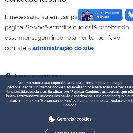
É necessário autenticar para visualizar essa
página. Se você acredita que está recebendo
essa mensagem incorretamente, por favor
contate a
administração do site
.
Ir para a página inicial
Para melhorar a sua experiência na plataforma e prover serviços
personalizados, utilizamos cookies.
Ao aceitar, você terá acesso a todas as
funcionalidades do site. Se clicar em "Rejeitar Cookies", os cookies que nã
forem estritamente necessários serão desativados.
Para escolher quais que
autorizar, clique em "Gerenciar cookies". Saiba mais em nossa
Declaração d
Cookies
.
Gerenciar cookies
Rejeitar cookies