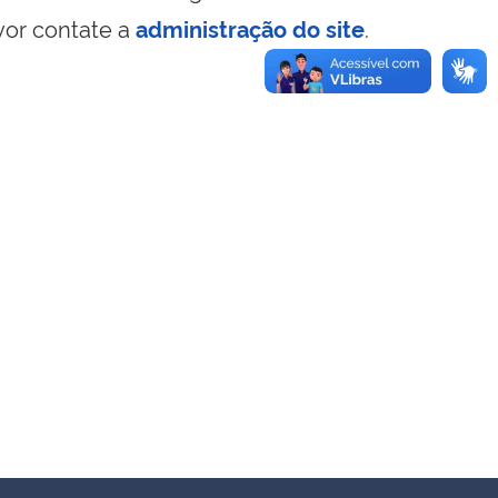
vor contate a
administração do site
.