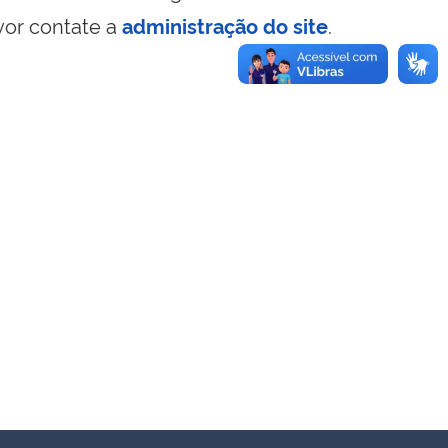
vor contate a
administração do site
.