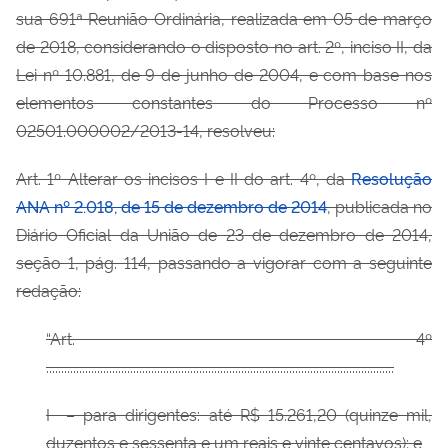
sua 691ª Reunião Ordinária, realizada em 05 de março
de 2018, considerando o disposto no art. 2º, inciso II, da
Lei nº 10.881, de 9 de junho de 2004, e com base nos
elementos constantes do Processo nº
02501.000002/2013-14, resolveu:
Art. 1º Alterar os incisos I e II do art. 4º, da
Resolução
ANA nº 2.018, de 15 de dezembro de 2014
, publicada no
Diário Oficial da União de 23 de dezembro de 2014,
seção 1, pág. 114, passando a vigorar com a seguinte
redação:
“Art. 4º
....................................................................................................................
I – para dirigentes: até R$ 15.261,20 (quinze mil,
duzentos e sessenta e um reais e vinte centavos); e