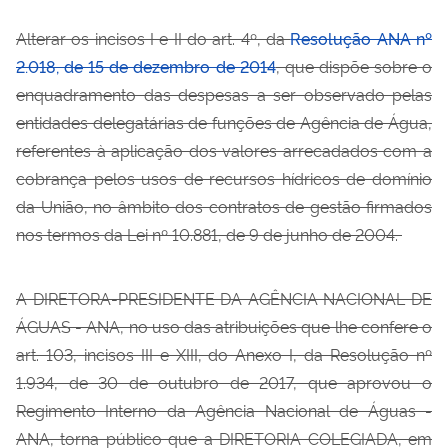
Alterar os incisos I e II do art. 4º, da
Resolução ANA nº
2.018, de 15 de dezembro de 2014
, que dispõe sobre o
enquadramento das despesas a ser observado pelas
entidades delegatárias de funções de Agência de Água,
referentes à aplicação dos valores arrecadados com a
cobrança pelos usos de recursos hídricos de domínio
da União, no âmbito dos contratos de gestão firmados
nos termos da Lei nº 10.881, de 9 de junho de 2004.
A DIRETORA-PRESIDENTE DA AGÊNCIA NACIONAL DE
ÁGUAS - ANA, no uso das atribuições que lhe confere o
art. 103, incisos III e XIII, do Anexo I, da Resolução nº
1.934, de 30 de outubro de 2017, que aprovou o
Regimento Interno da Agência Nacional de Águas -
ANA, torna público que a DIRETORIA COLEGIADA, em