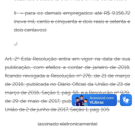
II – para os demais empregados: até R$ 9.156,72
(nove mil, cento e cinquenta e dois reais e setenta e
dois centavos).
...”
Art. 2º Esta Resolução entra em vigor na data de sua
publicação, com efeitos a contar de janeiro de 2018,
ficando revogada a Resolução nº 276, de 21 de março
de 2016, publicada no Diário Oficial da União de 23 de
março de 2016, Seção 1, pág. 56, e a Resolução nº 929,
de 29 de maio de 2017, publicada no Diário Oficial da
União de 2 de junho de 2017, Seção 1, pág. 105.
(assinado eletronicamente)