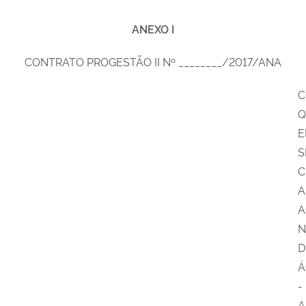
ANEXO I
CONTRATO PROGESTÃO II Nº ________/2017/ANA
C
Q
E
S
C
A
A
N
D
Á
-
A