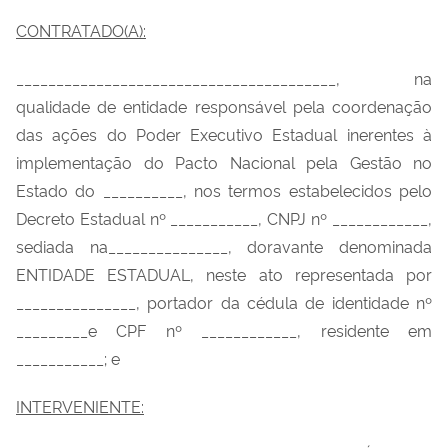
CONTRATADO(A):
________________________________________, na
qualidade de entidade responsável pela coordenação
das ações do Poder Executivo Estadual inerentes à
implementação do Pacto Nacional pela Gestão no
Estado do __________, nos termos estabelecidos pelo
Decreto Estadual nº ___________, CNPJ nº ____________,
sediada na_______________, doravante denominada
ENTIDADE ESTADUAL, neste ato representada por
_______________, portador da cédula de identidade nº
_________e CPF nº ____________, residente em
___________; e
INTERVENIENTE: