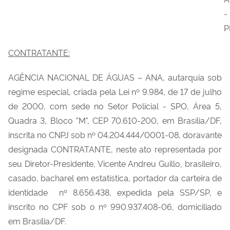
-
P
CONTRATANTE:
AGÊNCIA NACIONAL DE ÁGUAS – ANA, autarquia sob
regime especial, criada pela Lei nº 9.984, de 17 de julho
de 2000, com sede no Setor Policial - SPO, Área 5,
Quadra 3, Bloco "M", CEP 70.610-200, em Brasília/DF,
inscrita no CNPJ sob nº 04.204.444/0001-08, doravante
designada CONTRATANTE, neste ato representada por
seu Diretor-Presidente, Vicente Andreu Guillo, brasileiro,
casado, bacharel em estatística, portador da carteira de
identidade nº 8.656.438, expedida pela SSP/SP, e
inscrito no CPF sob o nº 990.937.408-06, domiciliado
em Brasília/DF.