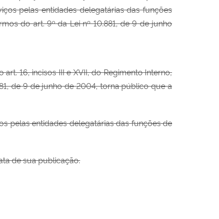
iços pelas entidades delegatárias das funções
mos do art. 9º da Lei nº 10.881, de 9 de junho
art. 16, incisos III e XVII, do Regimento Interno,
881, de 9 de junho de 2004, torna público que a
os pelas entidades delegatárias das funções de
ata de sua publicação.