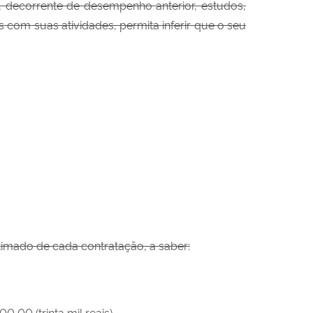
 decorrente de desempenho anterior, estudos,
 com suas atividades, permita inferir que o seu
stimado de cada contratação, a saber:
,00 (trinta mil reais).