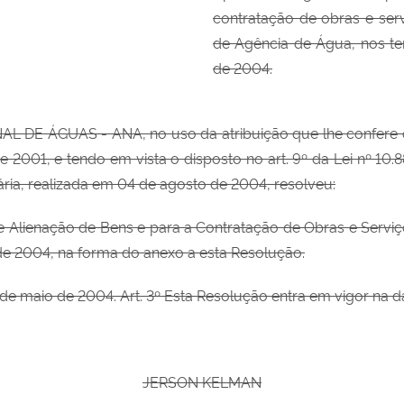
contratação de obras e serv
de Agência de Água, nos ter
de 2004.
AL DE ÁGUAS - ANA, no uso
da atribuição que lhe confere o 
e 2001, e tendo em vista o disposto no art. 9º da Lei nº 10.
ária, realizada em 04 de agosto de 2004, resolveu:
e Alienação de Bens e para a Contratação de Obras e Serviç
 de 2004, na forma do anexo a esta Resolução.
 de maio de 2004. Art. 3º Esta Resolução entra em vigor na d
JERSON KELMAN