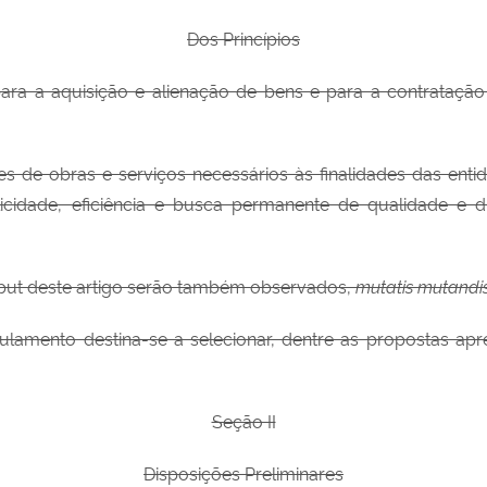
Dos Princípios
ara a aquisição e alienação de bens e para a contratação
es de obras e serviços necessários às finalidades das entid
licidade, eficiência e busca permanente de qualidade e 
caput deste artigo serão também observados,
mutatis mutandi
amento destina-se a selecionar, dentre as propostas apre
Seção II
Disposições Preliminares