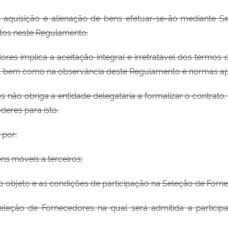
a aquisição e alienação de bens efetuar-se-ão mediante S
tos neste Regulamento.
ores implica a aceitação integral e irretratável dos termos
ia, bem como na observância deste Regulamento e normas apl
es não obriga a entidade delegatária a formalizar o contrat
deres para isto.
 por:
ns móveis a terceiros;
objeto e as condições de participação na Seleção de Forn
ção de Fornecedores na qual será admitida a particip