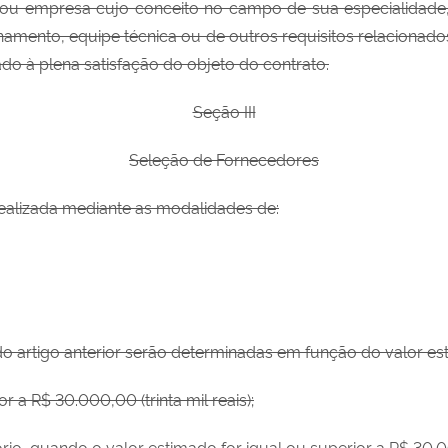
ou empresa cujo conceito no campo de sua especialidade,
hamento, equipe técnica ou de outros requisitos relacionados
do à plena satisfação do objeto do contrato.
Seção III
Seleção de Fornecedores
realizada mediante as modalidades de:
II do artigo anterior serão determinadas em função do valor e
r a R$ 30.000,00 (trinta mil reais);
io, quando o valor estimado for igual ou superior a R$ 30.000