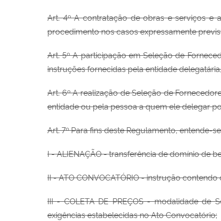
Art. 4º A contratação de obras e serviços e 
procedimento nos casos expressamente previs
Art. 5º A participação em Seleção de Forneced
instruções fornecidas pela entidade delegatár
Art. 6º A realização de Seleção de Fornecedor
entidade ou pela pessoa a quem ele delegar po
Art. 7º Para fins deste Regulamento, entende-se
I
- ALIENAÇÃO - transferência de domínio de be
II
- ATO CONVOCATÓRIO - instrução contendo o 
III
- COLETA DE PREÇOS - modalidade de Sele
exigências estabelecidas no Ato Convocatório;