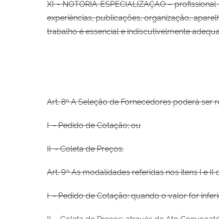
XI
- NOTÓRIA ESPECIALIZAÇÃO - profissional 
experiências, publicações, organização, aparel
trabalho é essencial e indiscutivelmente adequa
Art. 8º A Seleção de Fornecedores poderá ser 
I
- Pedido de Cotação; ou
II
- Coleta de Preços.
Art. 9º As modalidades referidas nos itens I e 
I
- Pedido de Cotação: quando o valor for inferio
II
- Coleta de Preços: através de Ato Convocatór