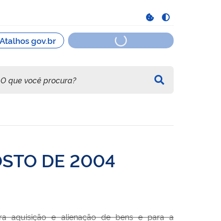
OSTO DE 2004
a aquisição e alienação de bens e para a