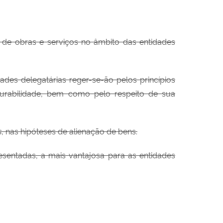
 de obras e serviços no âmbito das entidades
ades delegatárias reger-se-ão pelos princípios
durabilidade, bem como pelo respeito de sua
s
, nas hipóteses de alienação de bens.
sentadas, a mais vantajosa para as entidades