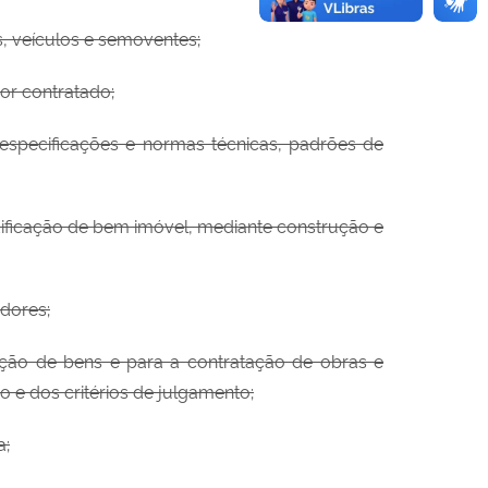
, veículos e semoventes;
or contratado;
 especificações e normas técnicas, padrões de
dificação de bem imóvel, mediante construção e
dores;
ação de bens e para a contratação de obras e
o e dos critérios de julgamento;
a;