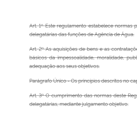
Art. 1º Este regulamento estabelece normas p
delegatárias das funções de Agência de Água.
Art. 2º As aquisições de bens e as contrataçõ
básicos da impessoalidade, moralidade, pub
adequação aos seus objetivos.
Parágrafo Único - Os princípios descritos no 
Art. 3º O cumprimento das normas deste Regul
delegatárias, mediante julgamento objetivo.