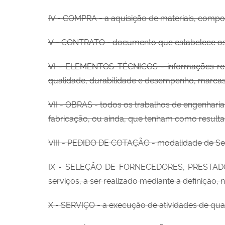
IV -
COMPRA - a aquisição de materiais, compon
V
- CONTRATO - documento que estabelece os di
VI
- ELEMENTOS TÉCNICOS - informações relati
qualidade, durabilidade e desempenho, marc
VII
- OBRAS - todos os trabalhos de engenharia
fabricação, ou ainda, que tenham como result
VIII
- PEDIDO DE COTAÇÃO - modalidade de Seleç
IX
- SELEÇÃO DE FORNECEDORES, PRESTAD
serviços, a ser realizado mediante a definição,
X
- SERVIÇO - a execução de atividades de qua