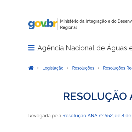
Agência Nacional de Águas 
Abrir menu principal de navegação
Você está aqui:
Página Inicial
Legislação
Resoluções
Resoluções Reg
RESOLUÇÃO A
Revogada pela
Resolução ANA nº 552, de 8 de