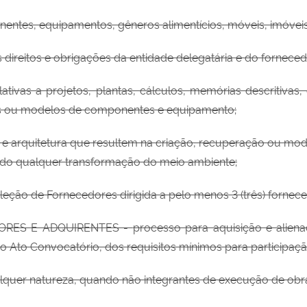
entes, equipamentos, gêneros alimentícios, móveis, imóveis
reitos e obrigações da entidade delegatária e do forneced
vas a projetos, plantas, cálculos, memórias descritivas,
as ou modelos de componentes e equipamento;
 e arquitetura que resultem na criação, recuperação ou mo
ado qualquer transformação do meio ambiente;
ão de Fornecedores dirigida a pelo menos 3 (três) fornece
ORES E ADQUIRENTES -
processo para aquisição e alien
 no Ato Convocatório, dos requisitos mínimos para participaçã
lquer natureza, quando não integrantes de execução de obr