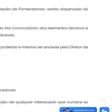
eleção de Fornecedores, sendo dispensado tal
 do Ato Convocatório, dos elementos técnicos e
icáveis.
o, podendo a mesma ser anulada pelo Diretor da
ecedores;
ação de qualquer interessado que cumpra as