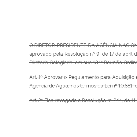
O DIRETOR-PRESIDENTE DA AGÊNCIA NACION
aprovado pela Resolução nº 9, de 17 de abril d
Diretoria Colegiada, em sua 134ª Reunião Ordin
Art. 1º Aprovar o Regulamento para Aquisição 
Agência de Água, nos termos da Lei nº 10.881,
Art. 2º Fica revogada a Resolução nº 244, de 11