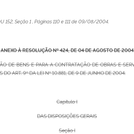
OU 152, Seção 1 , Páginas 110 e 111 de 09/08/2004.
ANEXO À RESOLUÇÃO N
º
424, DE 04 DE AGOSTO DE 2004
ÃO DE BENS E PARA A CONTRATAÇÃO DE OBRAS E SERV
 ART. 9º DA LEI Nº 10.881, DE 9 DE JUNHO DE 2004.
Capítulo I
DAS DISPOSIÇÕES GERAIS
Seção I