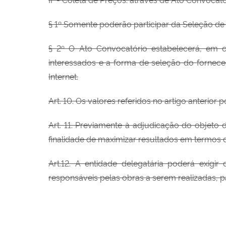
§ 1º Somente poderão participar da Seleção de
§ 2º O Ato Convocatório estabelecerá, em c
interessados e a forma de seleção do
fornece
Internet.
Art. 10. Os valores referidos no artigo anterior 
Art. 11. Previamente à adjudicação do objeto 
finalidade de maximizar resultados em termos 
Art.12. A entidade delegatária poderá exigi
responsáveis pelas obras a serem realizadas, 