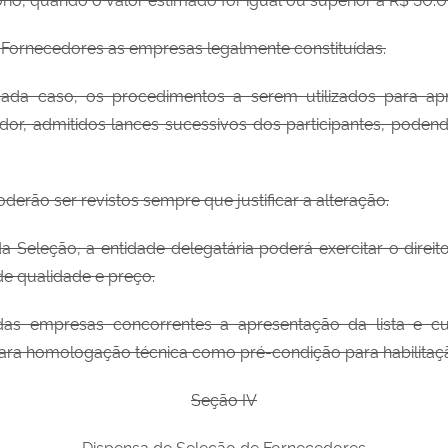
 Fornecedores as empresas legalmente constituídas.
ada caso, os procedimentos a serem utilizados para apr
dor, admitidos lances sucessivos dos participantes, poden
poderão ser revistos sempre que justificar a alteração.
da Seleção, a entidade delegatária poderá exercitar o direi
de qualidade e preço.
r das empresas concorrentes a apresentação da lista e c
para homologação técnica como pré-condição para habilitaç
Seção IV
Dispensa de Seleção de Fornecedores