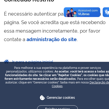
É necessário autenticar para visualizar essa
página. Se você acredita que está recebendo
essa mensagem incorretamente, por favor
contate a
administração do site
.
Ir para a página inicial
Para melhorar a sua experiência na plataforma e prover serviços
personalizados, utilizamos cookies.
Ao aceitar, você terá acesso a todas as
funcionalidades do site. Se clicar em "Rejeitar Cookies", os cookies que nã
forem estritamente necessários serão desativados.
Para escolher quais que
autorizar, clique em "Gerenciar cookies". Saiba mais em nossa
Declaração d
Cookies
.
Gerenciar cookies
Rejeitar cookies