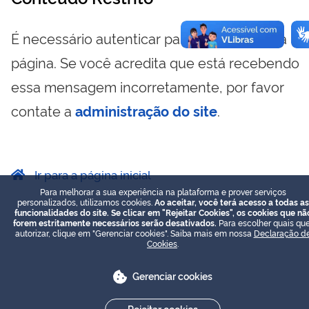
É necessário autenticar para visualizar essa
página. Se você acredita que está recebendo
essa mensagem incorretamente, por favor
contate a
administração do site
.
Ir para a página inicial
Para melhorar a sua experiência na plataforma e prover serviços
personalizados, utilizamos cookies.
Ao aceitar, você terá acesso a todas as
funcionalidades do site. Se clicar em "Rejeitar Cookies", os cookies que nã
forem estritamente necessários serão desativados.
Para escolher quais que
autorizar, clique em "Gerenciar cookies". Saiba mais em nossa
Declaração d
Cookies
.
Gerenciar cookies
Rejeitar cookies