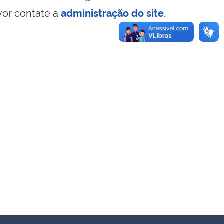
vor contate a
administração do site
.