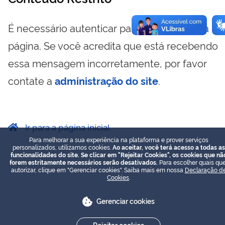
É necessário autenticar para visualizar essa
página. Se você acredita que está recebendo
essa mensagem incorretamente, por favor
contate a
administração do site
.
Ir para a página inicial
Para melhorar a sua experiência na plataforma e prover serviços
personalizados, utilizamos cookies.
Ao aceitar, você terá acesso a todas as
funcionalidades do site. Se clicar em "Rejeitar Cookies", os cookies que nã
forem estritamente necessários serão desativados.
Para escolher quais que
autorizar, clique em "Gerenciar cookies". Saiba mais em nossa
Declaração d
Cookies
.
Gerenciar cookies
Rejeitar cookies