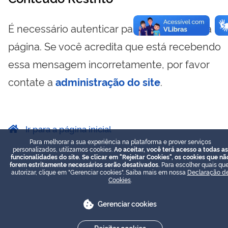
É necessário autenticar para visualizar essa
página. Se você acredita que está recebendo
essa mensagem incorretamente, por favor
contate a
administração do site
.
Ir para a página inicial
Para melhorar a sua experiência na plataforma e prover serviços
personalizados, utilizamos cookies.
Ao aceitar, você terá acesso a todas as
funcionalidades do site. Se clicar em "Rejeitar Cookies", os cookies que nã
forem estritamente necessários serão desativados.
Para escolher quais que
autorizar, clique em "Gerenciar cookies". Saiba mais em nossa
Declaração d
Cookies
.
Gerenciar cookies
Rejeitar cookies