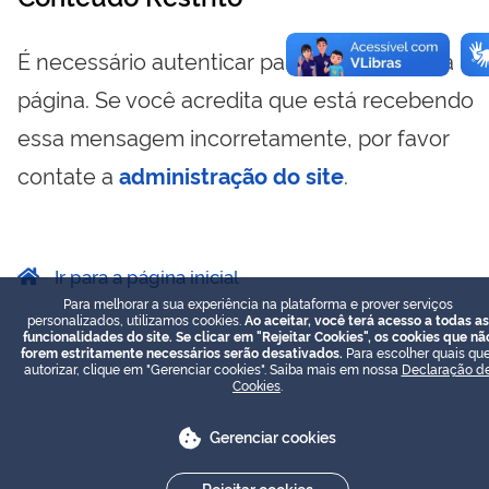
É necessário autenticar para visualizar essa
página. Se você acredita que está recebendo
essa mensagem incorretamente, por favor
contate a
administração do site
.
Ir para a página inicial
Para melhorar a sua experiência na plataforma e prover serviços
personalizados, utilizamos cookies.
Ao aceitar, você terá acesso a todas as
funcionalidades do site. Se clicar em "Rejeitar Cookies", os cookies que nã
forem estritamente necessários serão desativados.
Para escolher quais que
autorizar, clique em "Gerenciar cookies". Saiba mais em nossa
Declaração d
Cookies
.
Gerenciar cookies
Rejeitar cookies