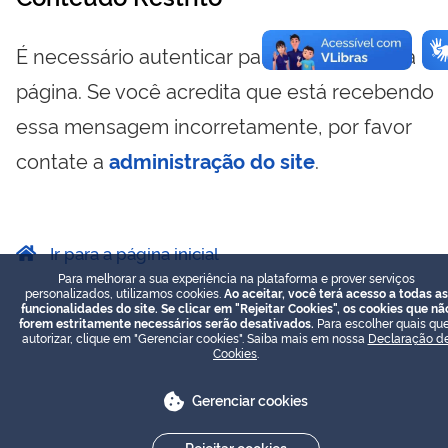
É necessário autenticar para visualizar essa
página. Se você acredita que está recebendo
essa mensagem incorretamente, por favor
contate a
administração do site
.
Ir para a página inicial
Para melhorar a sua experiência na plataforma e prover serviços
personalizados, utilizamos cookies.
Ao aceitar, você terá acesso a todas as
funcionalidades do site. Se clicar em "Rejeitar Cookies", os cookies que nã
forem estritamente necessários serão desativados.
Para escolher quais que
autorizar, clique em "Gerenciar cookies". Saiba mais em nossa
Declaração d
Cookies
.
Gerenciar cookies
Rejeitar cookies