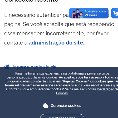
É necessário autenticar para visualizar essa
página. Se você acredita que está recebendo
essa mensagem incorretamente, por favor
contate a
administração do site
.
Ir para a página inicial
Para melhorar a sua experiência na plataforma e prover serviços
personalizados, utilizamos cookies.
Ao aceitar, você terá acesso a todas as
funcionalidades do site. Se clicar em "Rejeitar Cookies", os cookies que nã
forem estritamente necessários serão desativados.
Para escolher quais que
autorizar, clique em "Gerenciar cookies". Saiba mais em nossa
Declaração d
Cookies
.
Gerenciar cookies
Rejeitar cookies