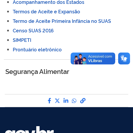
Acompanhamento dos Estados
Termos de Aceite e Expansão
Termo de Aceite Primeira Infância no SUAS
Censo SUAS 2016
SIMPETI
Prontuário eletrônico
Segurança Alimentar
Compartilhe por Facebook
Compartilhe por Twitter
Compartilhe por LinkedI
Compartilhe por Wha
link para Copiar pa