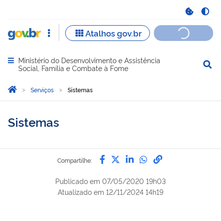
Ministério do Desenvolvimento e Assistência
Abrir menu principal de navegação
Social, Família e Combate à Fome
Você está aqui:
Página Inicial
Serviços
Sistemas
Sistemas
Compartilhe por Facebook
Compartilhe por Twitter
Compartilhe por Lin
Compartilhe por
link para Copi
Compartilhe:
Publicado em
07/05/2020 19h03
Atualizado em
12/11/2024 14h19