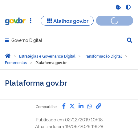
Governo Digital
Abrir menu principal de navegação
Você está aqui:
Página Inicial
Estratégias e Governança Digital
Transformação Digital
Ferramentas
Plataforma gov.br
Plataforma gov.br
Compartilhe por Facebook
Compartilhe por Twitter
Compartilhe por Lin
Compartilhe por
link para Copi
Compartilhe:
Publicado em
02/12/2019 10h18
Atualizado em
19/06/2026 19h28