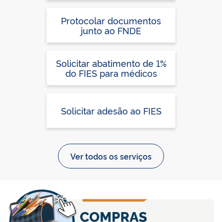
Termo de Adesão no
Sistema PDDEweb, para
Protocolar documentos
participação no PDDE
junto ao FNDE
Solicitar abatimento de 1%
do FIES para médicos
Solicitar adesão ao FIES
Ver todos os serviços