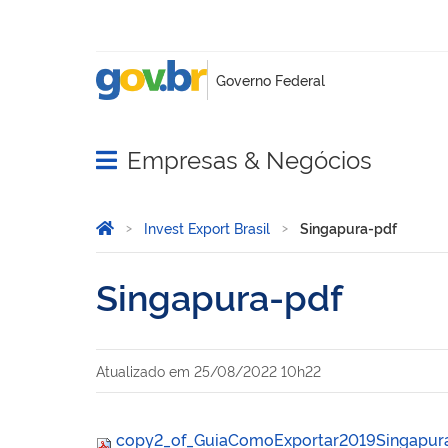
Empresas & Negócios
Abrir menu principal de navegação
Você está aqui:
Página Inicial
Invest Export Brasil
Singapura-pdf
Singapura-pdf
Atualizado em
25/08/2022 10h22
copy2_of_GuiaComoExportar2019Singapur