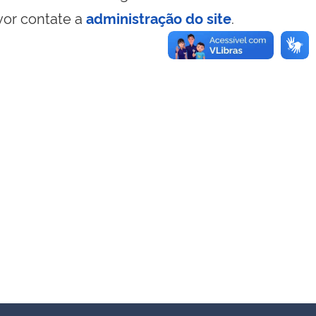
vor contate a
administração do site
.