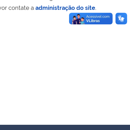
vor contate a
administração do site
.