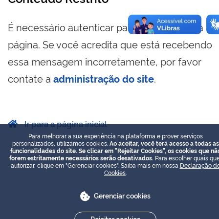
É necessário autenticar para visualizar essa
página. Se você acredita que está recebendo
essa mensagem incorretamente, por favor
contate a
administração do site
.
Ir para a página inicial
Para melhorar a sua experiência na plataforma e prover serviços
personalizados, utilizamos cookies.
Ao aceitar, você terá acesso a todas as
funcionalidades do site. Se clicar em "Rejeitar Cookies", os cookies que nã
forem estritamente necessários serão desativados.
Para escolher quais que
autorizar, clique em "Gerenciar cookies". Saiba mais em nossa
Declaração d
Cookies
.
Gerenciar cookies
Rejeitar cookies