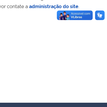
vor contate a
administração do site
.