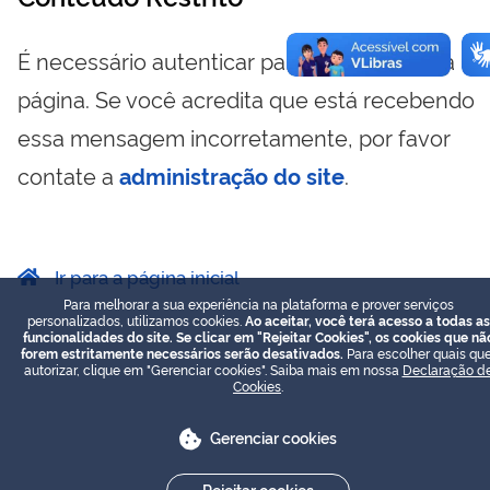
É necessário autenticar para visualizar essa
página. Se você acredita que está recebendo
essa mensagem incorretamente, por favor
contate a
administração do site
.
Ir para a página inicial
Para melhorar a sua experiência na plataforma e prover serviços
personalizados, utilizamos cookies.
Ao aceitar, você terá acesso a todas as
funcionalidades do site. Se clicar em "Rejeitar Cookies", os cookies que nã
forem estritamente necessários serão desativados.
Para escolher quais que
autorizar, clique em "Gerenciar cookies". Saiba mais em nossa
Declaração d
Cookies
.
Gerenciar cookies
Rejeitar cookies