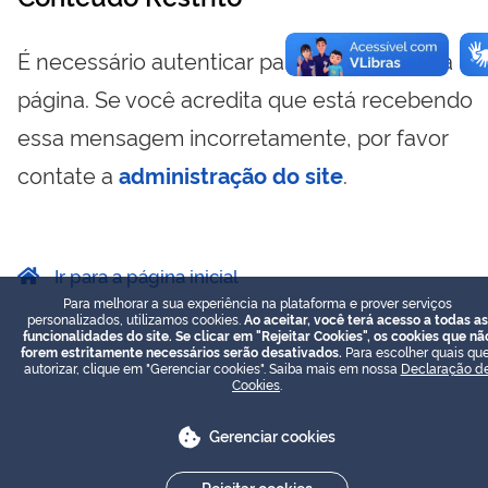
É necessário autenticar para visualizar essa
página. Se você acredita que está recebendo
essa mensagem incorretamente, por favor
contate a
administração do site
.
Ir para a página inicial
Para melhorar a sua experiência na plataforma e prover serviços
personalizados, utilizamos cookies.
Ao aceitar, você terá acesso a todas as
funcionalidades do site. Se clicar em "Rejeitar Cookies", os cookies que nã
forem estritamente necessários serão desativados.
Para escolher quais que
autorizar, clique em "Gerenciar cookies". Saiba mais em nossa
Declaração d
Cookies
.
Gerenciar cookies
Rejeitar cookies