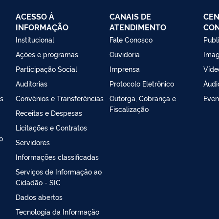
ACESSO À
CANAIS DE
CEN
INFORMAÇÃO
ATENDIMENTO
CO
Institucional
Fale Conosco
Publ
Ações e programas
Ouvidoria
Ima
Participação Social
Imprensa
Víde
Auditorias
Protocolo Eletrônico
Áudi
s
Convênios e Transferências
Outorga, Cobrança e
Even
Fiscalização
Receitas e Despesas
Licitações e Contratos
o
Servidores
Informações classificadas
Serviços de Informação ao
Cidadão - SIC
Dados abertos
Tecnologia da Informação