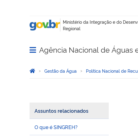
Agência Nacional de Águas 
Abrir menu principal de navegação
Você está aqui:
Página Inicial
Gestão da Água
Política Nacional de Recu
Órgãos gestores
Assuntos relacionados
O que é SINGREH?