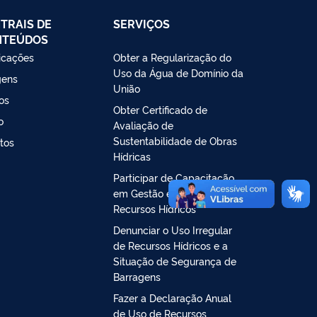
TRAIS DE
SERVIÇOS
NTEÚDOS
icações
Obter a Regularização do
Uso da Água de Domínio da
gens
União
os
Obter Certificado de
o
Avaliação de
Sustentabilidade de Obras
tos
Hídricas
Participar de Capacitação
em Gestão e Regulação de
Recursos Hídricos
Denunciar o Uso Irregular
de Recursos Hídricos e a
Situação de Segurança de
Barragens
Fazer a Declaração Anual
de Uso de Recursos