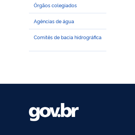
Órgãos colegiados
Agências de água
Comitês de bacia hidrográfica