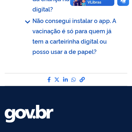
digital?
Não consegui instalar o app. A
vacinação é só para quem já
tem a carteirinha digital ou
posso usar a de papel?
Compartilhe por Facebook
Compartilhe por Twitter
Compartilhe por LinkedI
Compartilhe por Wha
link para Copiar pa