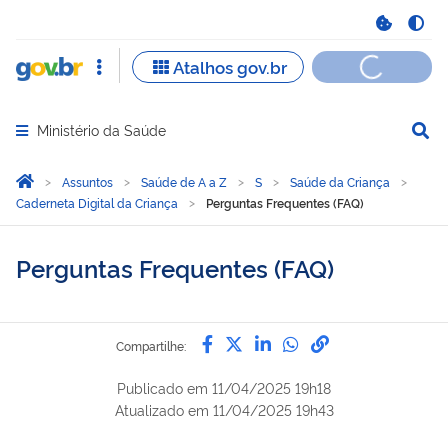
Ministério da Saúde
Abrir menu principal de navegação
Você está aqui:
Página Inicial
Assuntos
Saúde de A a Z
S
Saúde da Criança
Caderneta Digital da Criança
Perguntas Frequentes (FAQ)
Perguntas Frequentes (FAQ)
Compartilhe por Facebook
Compartilhe por Twitter
Compartilhe por Lin
Compartilhe por
link para Copi
Compartilhe:
Publicado em
11/04/2025 19h18
Atualizado em
11/04/2025 19h43